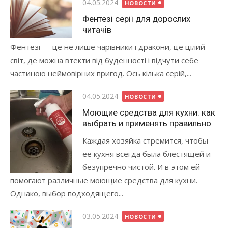
Опубликовано
04.05.2024
НОВОСТИ
Фентезі серії для дорослих
читачів
Фентезі — це не лише чарівники і дракони, це цілий
світ, де можна втекти від буденності і відчути себе
частиною неймовірних пригод. Ось кілька серій,...
Опубликовано
04.05.2024
НОВОСТИ
Моющие средства для кухни: как
выбрать и применять правильно
Каждая хозяйка стремится, чтобы
её кухня всегда была блестящей и
безупречно чистой. И в этом ей
помогают различные моющие средства для кухни.
Однако, выбор подходящего...
Опубликовано
03.05.2024
НОВОСТИ