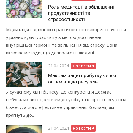
Роль медитації в збільшенні
продуктивності та
стресостійкості
Медитація є давньою практикою, що використовується
у різних культурах світу з метою досягнення
внутрішньої гармонії та звільнення від стресу. Вона
включає методи, що дозволяють людині...
Опубликовано
21.04.2024
НОВОСТИ
Максимізація прибутку через
оптимізацію ресурсів
У сучасному світі бізнесу, де конкуренція досягає
небувалих висот, ключем до успіху є не просто ведення
бізнесу, а його ефективне управління. Компанії, які
прагнуть до...
Опубликовано
21.04.2024
НОВОСТИ