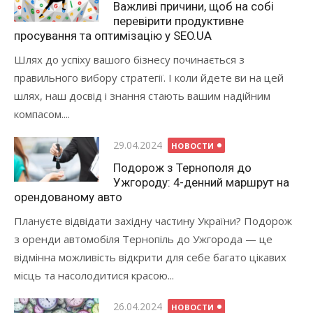
Важливі причини, щоб на собі
перевірити продуктивне
просування та оптимізацію у SEO.UA
Шлях до успіху вашого бізнесу починається з
правильного вибору стратегії. І коли йдете ви на цей
шлях, наш досвід і знання стають вашим надійним
компасом....
Опубликовано
29.04.2024
НОВОСТИ
Подорож з Тернополя до
Ужгороду: 4-денний маршрут на
орендованому авто
Плануєте відвідати західну частину України? Подорож
з оренди автомобіля Тернопіль до Ужгорода — це
відмінна можливість відкрити для себе багато цікавих
місць та насолодитися красою...
Опубликовано
26.04.2024
НОВОСТИ