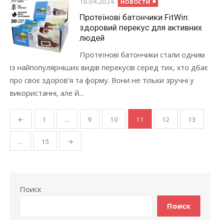
Опубликовано
16.04.2024
НОВОСТИ
Протеїнові батончики FitWin:
здоровий перекус для активних
людей
Протеїнові батончики стали одним
із найпопулярніших видів перекусів серед тих, хто дбає
про своє здоров’я та форму. Вони не тільки зручні у
використанні, але й...
Навигация
←
1
…
9
10
11
12
13
по
записям
…
15
→
Поиск
Поиск