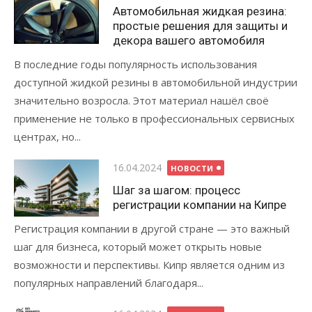
Автомобильная жидкая резина:
простые решения для защиты и
декора вашего автомобиля
В последние годы популярность использования
доступной жидкой резины в автомобильной индустрии
значительно возросла. Этот материал нашёл своё
применение не только в профессиональных сервисных
центрах, но...
Опубликовано
16.04.2024
НОВОСТИ
Шаг за шагом: процесс
регистрации компании на Кипре
Регистрация компании в другой стране — это важный
шаг для бизнеса, который может открыть новые
возможности и перспективы. Кипр является одним из
популярных направлений благодаря...