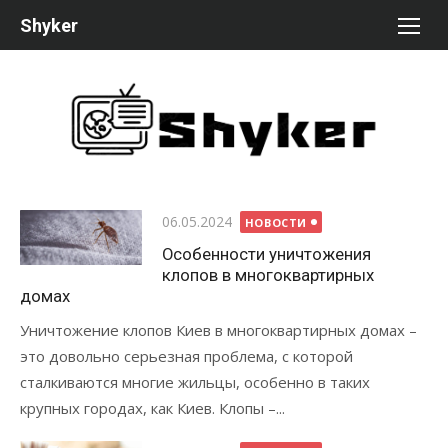
Перейти
Shyker
к
содержимому
Опубликовано
06.05.2024
НОВОСТИ
Особенности уничтожения
клопов в многоквартирных
домах
Уничтожение клопов Киев в многоквартирных домах –
это довольно серьезная проблема, с которой
сталкиваются многие жильцы, особенно в таких
крупных городах, как Киев. Клопы –...