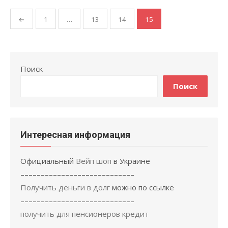
Навигация
←
1
…
13
14
15
по
записям
Поиск
Поиск
Интересная информация
Официальный
Вейп шоп
в Украине
––––––––––––––––––––––––––––
Получить деньги в долг
можно по ссылке
––––––––––––––––––––––––––––
получить для пенсионеров кредит
––––––––––––––––––––––––––––