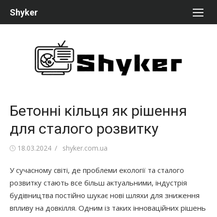
Перейти
Shyker
к
содержимому
Бетонні кільця як рішення
для сталого розвитку
Опубликовано
Автор
18.03.2024
shyker.com.ua
У сучасному світі, де проблеми екології та сталого
розвитку стають все більш актуальними, індустрія
будівництва постійно шукає нові шляхи для зниження
впливу на довкілля. Одним із таких інноваційних рішень