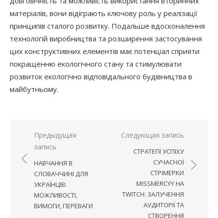
довговічність та можливість використання вторинних
матеріалів, вони відіграють ключову роль у реалізації
принципів сталого розвитку. Подальше вдосконалення
технологій виробництва та розширення застосування
цих конструктивних елементів має потенціал сприяти
покращенню екологічного стану та стимулювати
розвиток екологічно відповідального будівництва в
майбутньому.
Навигация
Предыдущая
Следующая запись
запись
по
СТРАТЕГІЇ УСПІХУ
записям
СУЧАСНОЇ
НАВЧАННЯ В
СТРІМЕРКИ
СЛОВАЧЧИНІ ДЛЯ
MISSMERCYY НА
УКРАЇНЦІВ:
TWITCH: ЗАЛУЧЕННЯ
МОЖЛИВОСТІ,
АУДИТОРІЇ ТА
ВИМОГИ, ПЕРЕВАГИ
СТВОРЕННЯ