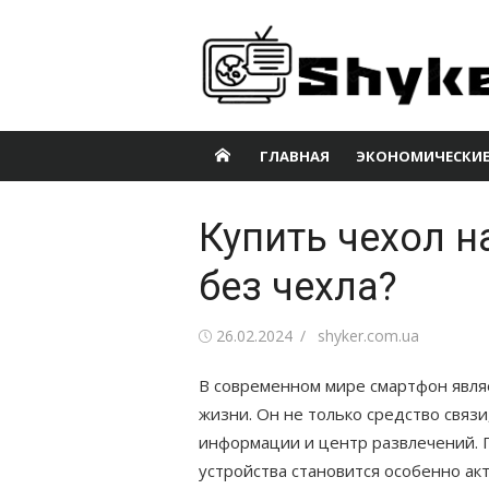
Перейти
к
содержимому
ГЛАВНАЯ
ЭКОНОМИЧЕСКИЕ
Купить чехол н
без чехла?
Опубликовано
Автор
26.02.2024
shyker.com.ua
В современном мире смартфон явл
жизни. Он не только средство связ
информации и центр развлечений. 
устройства становится особенно ак