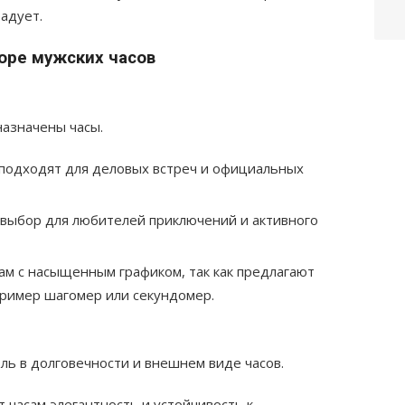
адует.
оре мужских часов
назначены часы.
подходят для деловых встреч и официальных
выбор для любителей приключений и активного
м с насыщенным графиком, так как предлагают
ример шагомер или секундомер.
ль в долговечности и внешнем виде часов.
 часам элегантность и устойчивость к