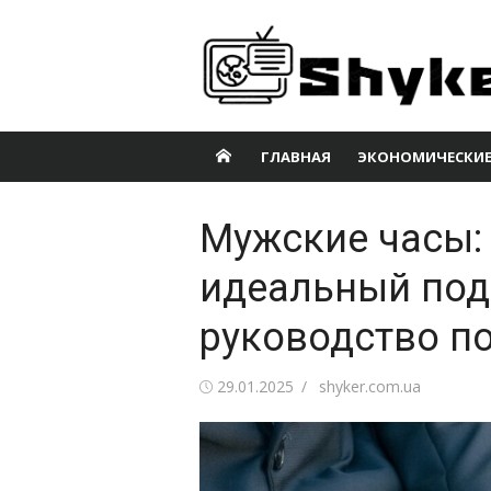
Перейти
к
содержимому
ГЛАВНАЯ
ЭКОНОМИЧЕСКИЕ
Мужские часы:
идеальный под
руководство п
Опубликовано
Автор
29.01.2025
shyker.com.ua