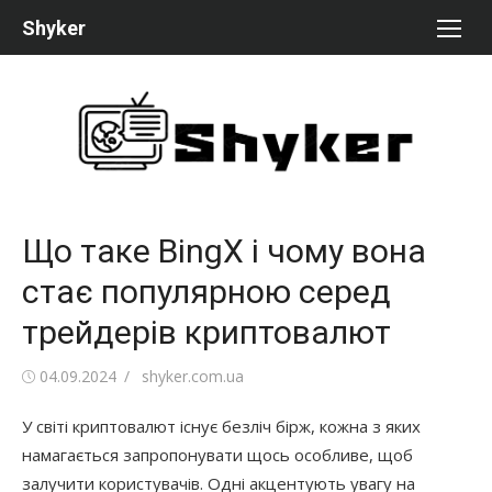
Перейти
Shyker
к
содержимому
Що таке BingX і чому вона
стає популярною серед
трейдерів криптовалют
Опубликовано
Автор
04.09.2024
shyker.com.ua
У світі криптовалют існує безліч бірж, кожна з яких
намагається запропонувати щось особливе, щоб
залучити користувачів. Одні акцентують увагу на