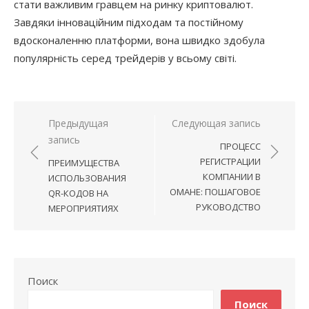
стати важливим гравцем на ринку криптовалют.
Завдяки інноваційним підходам та постійному
вдосконаленню платформи, вона швидко здобула
популярність серед трейдерів у всьому світі.
Навигация
Предыдущая
Следующая запись
запись
по
ПРОЦЕСС
записям
РЕГИСТРАЦИИ
ПРЕИМУЩЕСТВА
КОМПАНИИ В
ИСПОЛЬЗОВАНИЯ
ОМАНЕ: ПОШАГОВОЕ
QR-КОДОВ НА
РУКОВОДСТВО
МЕРОПРИЯТИЯХ
Поиск
Поиск