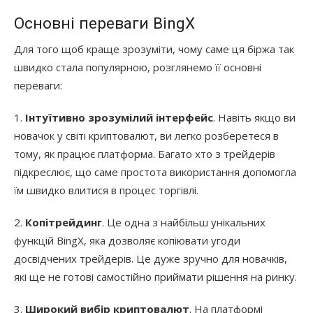
Основні переваги BingX
Для того щоб краще зрозуміти, чому саме ця біржа так
швидко стала популярною, розглянемо її основні
переваги:
1.
Інтуїтивно зрозумілий інтерфейс
. Навіть якщо ви
новачок у світі криптовалют, ви легко розберетеся в
тому, як працює платформа. Багато хто з трейдерів
підкреслює, що саме простота використання допомогла
їм швидко влитися в процес торгівлі.
2.
Копітрейдинг
. Це одна з найбільш унікальних
функцій BingX, яка дозволяє копіювати угоди
досвідчених трейдерів. Це дуже зручно для новачків,
які ще не готові самостійно приймати рішення на ринку.
3.
Широкий вибір криптовалют
. На платформі