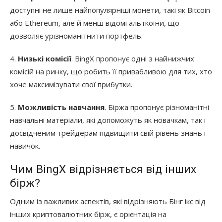
доступні не лише найпопулярніші монети, такі як Bitcoin
або Ethereum, але й менш відомі альткоїни, що
дозволяє урізноманітнити портфель.
4.
Низькі комісії
. BingX пропонує одні з найнижчих
комісій на ринку, що робить її привабливою для тих, хто
хоче максимізувати свої прибутки.
5.
Можливість навчання
. Біржа пропонує різноманітні
навчальні матеріали, які допоможуть як новачкам, так і
досвідченим трейдерам підвищити свій рівень знань і
навичок.
Чим BingX відрізняється від інших
бірж?
Одним із важливих аспектів, які відрізняють Бінг ікс від
інших криптовалютних бірж, є орієнтація на