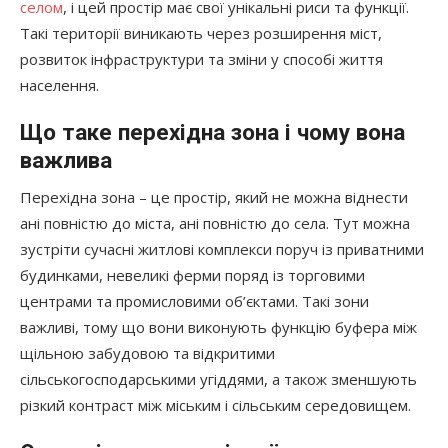
селом
, і цей простір має свої унікальні риси та функції.
Такі території виникають через розширення міст,
розвиток інфраструктури та зміни у способі життя
населення.
Що таке перехідна зона і чому вона
важлива
Перехідна зона – це простір, який не можна віднести
ані повністю до міста, ані повністю до села. Тут можна
зустріти сучасні житлові комплекси поруч із приватними
будинками, невеликі ферми поряд із торговими
центрами та промисловими об’єктами. Такі зони
важливі, тому що вони виконують функцію буфера між
щільною забудовою та відкритими
сільськогосподарськими угіддями, а також зменшують
різкий контраст між міським і сільським середовищем.