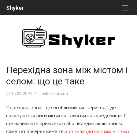
Перейти
Shyker
к
содержимому
Перехідна зона між містом і
селом: що це таке
Опубликовано
Автор
15.08.2025
shyker.com.ua
Перехідна зона – це особливий тип території, де
поєднуються риси міського і сільського середовища. Її
ще називають приміською або передміською зоною.
Саме тут зосереджене те,
що знаходиться між містом і