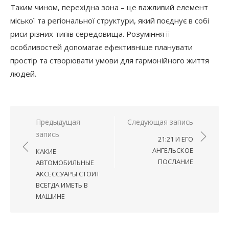
Таким чином, перехідна зона – це важливий елемент
міської та регіональної структури, який поєднує в собі
риси різних типів середовища. Розуміння її
особливостей допомагає ефективніше планувати
простір та створювати умови для гармонійного життя
людей.
Навигация
Предыдущая
Следующая запись
запись
по
21:21 И ЕГО
записям
АНГЕЛЬСКОЕ
КАКИЕ
ПОСЛАНИЕ
АВТОМОБИЛЬНЫЕ
АКСЕССУАРЫ СТОИТ
ВСЕГДА ИМЕТЬ В
МАШИНЕ