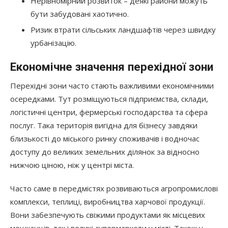
Нерівномірний розвиток – деякі райони можуть
бути забудовані хаотично.
Ризик втрати сільських ландшафтів через швидку
урбанізацію.
Економічне значення перехідної зони
Перехідні зони часто стають важливими економічними
осередками. Тут розміщуються підприємства, склади,
логістичні центри, фермерські господарства та сфера
послуг. Така територія вигідна для бізнесу завдяки
близькості до міського ринку споживачів і водночас
доступу до великих земельних ділянок за відносно
нижчою ціною, ніж у центрі міста.
Часто саме в передмістях розвиваються агропромислові
комплекси, теплиці, виробництва харчової продукції.
Вони забезпечують свіжими продуктами як місцевих
мешканців, так і великі супермаркети у місті. Також у